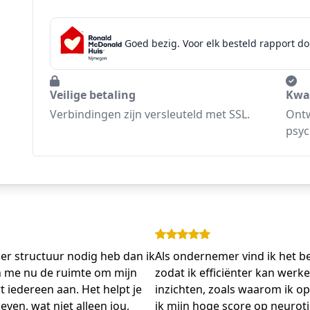
Goed bezig. Voor elk besteld rapport do
Veilige betaling
Kwal
Verbindingen zijn versleuteld met SSL.
Ontw
psyc
der structuur nodig heb dan ik
Als ondernemer vind ik het be
en me nu de ruimte om mijn
zodat ik efficiënter kan werk
t iedereen aan. Het helpt je
inzichten, zoals waarom ik o
even, wat niet alleen jou,
ik mijn hoge score op neurotic