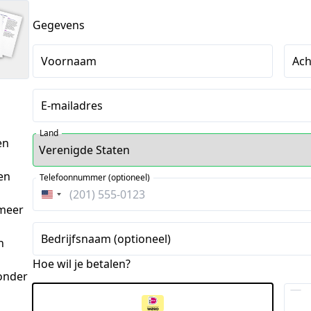
Gegevens
Voornaam
Ac
E-mailadres
Land
en
en
Telefoonnummer (optioneel)
Verenigde
 meer
Staten
+1
Bedrijfsnaam (optioneel)
n
Hoe wil je betalen?
onder